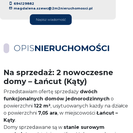
694129882
magdalena.szewc@2m2nieruchomosci.pl
Napisz wiadomość
OPIS
NIERUCHOMOŚCI
Na sprzedaż: 2 nowoczesne
domy – Łańcut (Kąty)
Przedstawiam ofertę sprzedaży
dwóch
funkcjonalnych domów jednorodzinnych
o
powierzchni
122 m²
, usytuowanych każdy na działce
o powierzchni
7,05 ara
, w miejscowości
Łańcut –
Kąty
.
Domy sprzedawane są w
stanie surowym