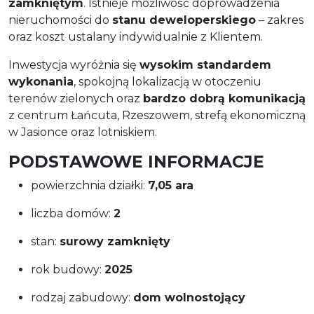
zamkniętym
. Istnieje możliwość doprowadzenia
nieruchomości do
stanu deweloperskiego
– zakres
oraz koszt ustalany indywidualnie z Klientem.
Inwestycja wyróżnia się
wysokim standardem
wykonania
, spokojną lokalizacją w otoczeniu
terenów zielonych oraz
bardzo dobrą komunikacją
z centrum Łańcuta, Rzeszowem, strefą ekonomiczną
w Jasionce oraz lotniskiem.
PODSTAWOWE INFORMACJE
powierzchnia działki:
7,05 ara
liczba domów:
2
stan:
surowy zamknięty
rok budowy:
2025
rodzaj zabudowy:
dom wolnostojący