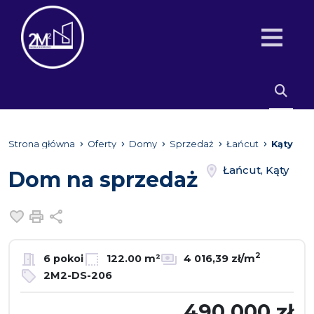
Strona główna
Oferty
Domy
Sprzedaż
Łańcut
Kąty
Łańcut, Kąty
Dom na sprzedaż
Dodaj do ulubionych
Drukuj
Udostępnij
2
6 pokoi
122.00 m²
4 016,39 zł/m
2M2-DS-206
490 000 zł