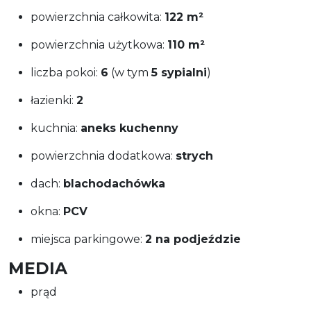
powierzchnia całkowita:
122 m²
powierzchnia użytkowa:
110 m²
liczba pokoi:
6
(w tym
5 sypialni
)
łazienki:
2
kuchnia:
aneks kuchenny
powierzchnia dodatkowa:
strych
dach:
blachodachówka
okna:
PCV
miejsca parkingowe:
2 na podjeździe
MEDIA
prąd