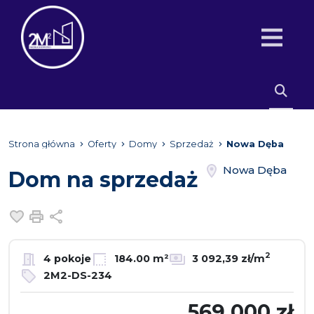
Strona główna
Oferty
Domy
Sprzedaż
Nowa Dęba
Nowa Dęba
Dom na sprzedaż
Dodaj do ulubionych
Drukuj
Udostępnij
2
4 pokoje
184.00 m²
3 092,39 zł/m
2M2-DS-234
569 000 zł