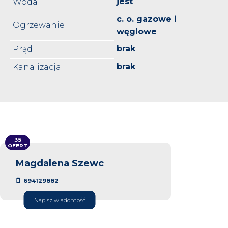
jest
Woda
c. o. gazowe i
Ogrzewanie
węglowe
brak
Prąd
brak
Kanalizacja
35
OFERT
Magdalena Szewc
694129882
Napisz wiadomość