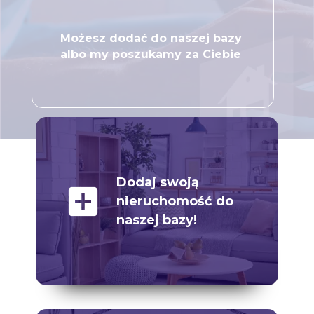
Możesz dodać do naszej bazy
albo my poszukamy za Ciebie
Dodaj swoją
add_box
nieruchomość do
naszej bazy!