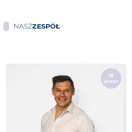
NASZ
ZESPÓŁ
18
OFERT