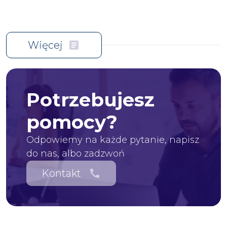
Więcej
article
Potrzebujesz
pomocy?
Odpowiemy na każde pytanie, napisz
do nas, albo zadzwoń
Kontakt
call