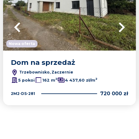
Nowa oferta
Dom na sprzedaż
Trzebownisko, Zaczernie
2
2
5 pokoi
162 m
4 437,60 zł/m
720 000 zł
2M2-DS-281