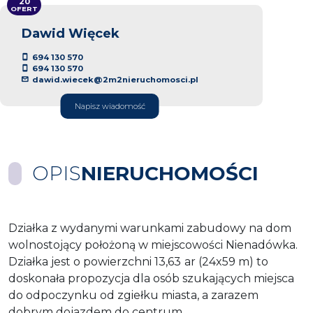
20
OFERT
Dawid Więcek
694 130 570
694 130 570
dawid.wiecek@2m2nieruchomosci.pl
Napisz wiadomość
OPIS
NIERUCHOMOŚCI
Działka z wydanymi warunkami zabudowy na dom
wolnostojący położoną w miejscowości Nienadówka.
Działka jest o powierzchni 13,63
ar (24x59 m) to
doskonała propozycja dla osób szukających miejsca
do odpoczynku od zgiełku miasta, a zarazem
dobrym dojazdem do centrum.