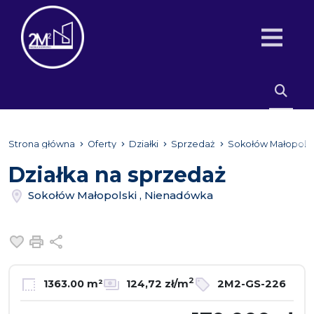
Strona główna
Oferty
Działki
Sprzedaż
Sokołów Małopols
Działka na sprzedaż
Sokołów Małopolski , Nienadówka
Dodaj do ulubionych
Drukuj
Udostępnij
2
1363.00 m²
124,72 zł/m
2M2-GS-226