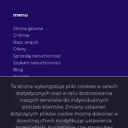
menu
Strona główna
O firmie
Nasz zespół
Oferty
Sprzedaj nieruchomość
Szukam nieruchomości
Blog
Kontakt
Rodo
Ta strona wykorzystuje pliki cookies w celach
Nagrody
statystycznych oraz w celu dostosowania
Agent nieruchomości Podkarpacie
naszych serwisów do indywidualnych
Architektura
potrzeb klientów. Zmiany ustawień
dotyczących plików cookie można dokonać w
dowolnej chwili modyfikując ustawienia
Facebook
Facebook
Facebook
Facebook
social media
przeglądarki. Korzystanie z tej strony bez