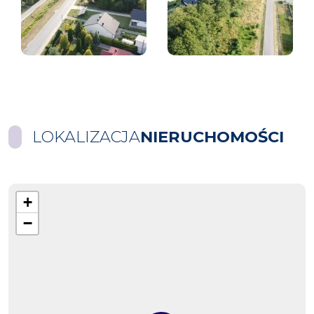
LOKALIZACJA
NIERUCHOMOŚCI
+
−