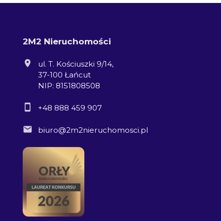
2M2 Nieruchomości
ul. T. Kościuszki 9/14,
37-100 Łańcut
NIP: 8151808508
+48 888 459 907
biuro@2m2nieruchomosci.pl