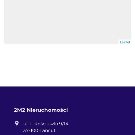
Leaflet
2M2 Nieruchomości
ul. T. Kościuszki 9/14,
37-100 Łańcut