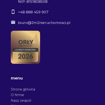
NIP: 8151808508
+48 888 459 907
biuro@2m2nieruchomosci.pl
menu
Strona główna
O firmie
Nasz zespół