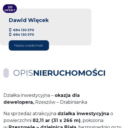
20
OFERT
Dawid Więcek
694 130 570
694 130 570
Napisz wiadomość
OPIS
NIERUCHOMOŚCI
Działka inwestycyjna –
okazja dla
dewelopera,
Rzeszów – Drabinianka
Na sprzedaż atrakcyjna
działka inwestycyjna
o
powierzchni
82,11 ar (31 x 266 m)
, położona
w
Rzeszowie – dzielnica Biała
, bezpośrednio przy