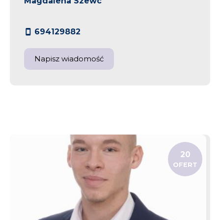
Magdalena Szewc
694129882
Napisz wiadomość
20
OFERT