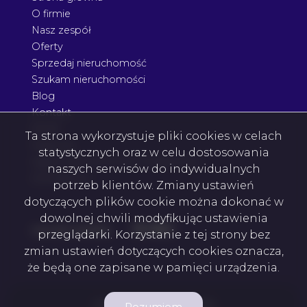
O firmie
Nasz zespół
Oferty
Sprzedaj nieruchomość
Szukam nieruchomości
Blog
Kontakt
Rodo
Ta strona wykorzystuje pliki cookies w celach
Nagrody
statystycznych oraz w celu dostosowania
Agent nieruchomości Podkarpacie
naszych serwisów do indywidualnych
Architektura
potrzeb klientów. Zmiany ustawień
dotyczących plików cookie można dokonać w
dowolnej chwili modyfikując ustawienia
Facebook
Facebook
Facebook
Facebook
social media
przeglądarki. Korzystanie z tej strony bez
zmian ustawień dotyczących cookies oznacza,
że będą one zapisane w pamięci urządzenia.
2M2 Nieruchomości © 2026
Rozumiem