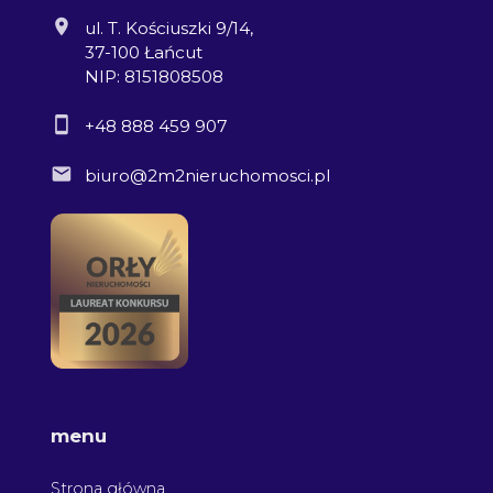
ul. T. Kościuszki 9/14,
37-100 Łańcut
NIP: 8151808508
+48 888 459 907
biuro@2m2nieruchomosci.pl
menu
Strona główna