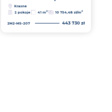
Krasne
2
2
2 pokoje
41 m
10 754,48 zł/m
443 730 zł
2M2-MS-207
lubionych