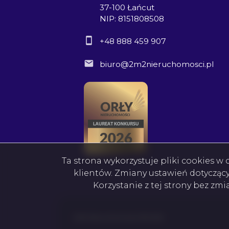
37-100 Łańcut
NIP: 8151808508
+48 888 459 907
biuro@2m2nieruchomosci.pl
Ta strona wykorzystuje pliki cookies 
klientów. Zmiany ustawień dotycząc
Korzystanie z tej strony bez zm
2M2 Nieruchomości © 2026