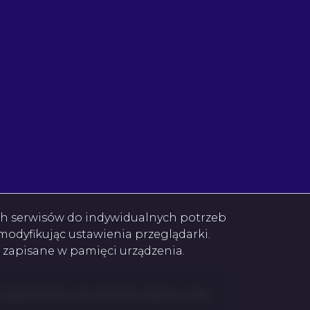
ych serwisów do indywidualnych potrzeb
odyfikując ustawienia przeglądarki.
e zapisane w pamięci urządzenia.
Program dla biur nieruchomości
Galactica Virgo