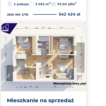
2
2
2 pokoje
5 592 m
97,00 zł/m
542 424 zł
2M2-MS-276
lubionych
Dodaj do ulubion
Mieszkanie na sprzedaż