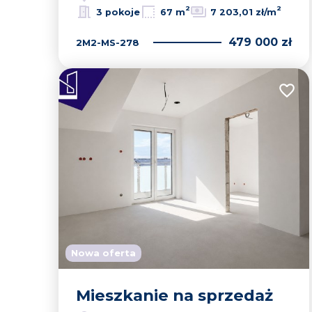
2
2
3 pokoje
67 m
7 203,01 zł/m
479 000 zł
2M2-MS-278
Dodaj
Nowa oferta
Mieszkanie na sprzedaż