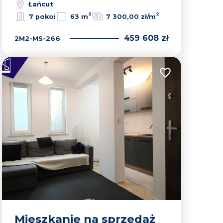
Łańcut
2
2
7 pokoi
63 m
7 300,00 zł/m
459 608 zł
2M2-MS-266
lubionych
Dodaj do ulubion
Mieszkanie na sprzedaż