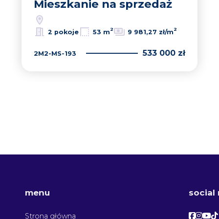
Mieszkanie na sprzedaż
2
2
2 pokoje
53 m
9 981,27 zł/m
533 000 zł
2M2-MS-193
menu
social
Facebo
Face
Fac
F
Strona główna