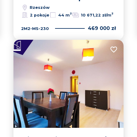
Rzeszów
2
2
2 pokoje
44 m
10 671,22 zł/m
469 000 zł
2M2-MS-230
Dodaj do u