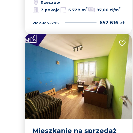
Rzeszów
2
2
3 pokoje
6 728 m
97,00 zł/m
652 616 zł
2M2-MS-275
Dodaj
Mieszkanie na sprzedaż