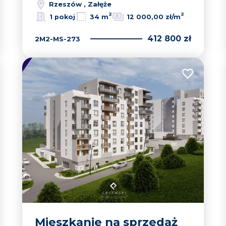
Rzeszów , Załęże
2
2
1 pokoj
34 m
12 000,00 zł/m
412 800 zł
2M2-MS-273
 do ulubionych
Dodaj do u
Mieszkanie na sprzedaż