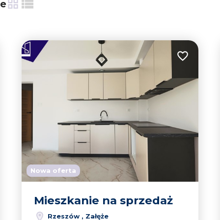
ie
tabela
lista
 do ulubionych
Dodaj do u
4
Nowa oferta
Mieszkanie na sprzedaż
Rzeszów , Załęże