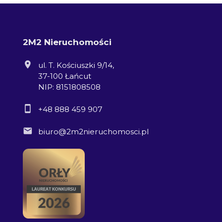
2M2 Nieruchomości
ul. T. Kościuszki 9/14,
37-100 Łańcut
NIP: 8151808508
+48 888 459 907
biuro@2m2nieruchomosci.pl