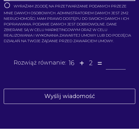
WYRAŻAM ZGODĘ NA PRZETWARZANIE PODANYCH PRZEZE
MNIE DANYCH OSOBOWYCH. ADMINISTRATOREM DANYCH JEST 2M2
NIERUCHOMOŚCI. MAM PRAWO DOSTĘPU DO SWOICH DANYCH I ICH
POPRAWIANIA. PODANIE DANYCH JEST DOBROWOLNE. DANE
ZBIERANE SĄ W CELU MARKETINGOWYM ORAZ W CELU
REALIZOWANIA I WYKONANIA ZAWARTEJ UMOWY LUB DO PODJĘCIA
DZIAŁAŃ NA TWOJE ŻĄDANIE PRZED ZAWARCIEM UMOWY.
16
2
Rozwiąż równanie: