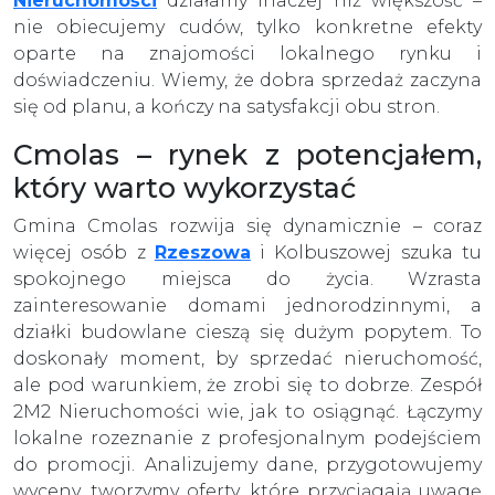
Nieruchomości
działamy inaczej niż większość –
nie obiecujemy cudów, tylko konkretne efekty
oparte na znajomości lokalnego rynku i
doświadczeniu. Wiemy, że dobra sprzedaż zaczyna
się od planu, a kończy na satysfakcji obu stron.
Cmolas – rynek z potencjałem,
który warto wykorzystać
Gmina Cmolas rozwija się dynamicznie – coraz
więcej osób z
Rzeszowa
i Kolbuszowej szuka tu
spokojnego miejsca do życia. Wzrasta
zainteresowanie domami jednorodzinnymi, a
działki budowlane cieszą się dużym popytem. To
doskonały moment, by sprzedać nieruchomość,
ale pod warunkiem, że zrobi się to dobrze. Zespół
2M2 Nieruchomości wie, jak to osiągnąć. Łączymy
lokalne rozeznanie z profesjonalnym podejściem
do promocji. Analizujemy dane, przygotowujemy
wyceny, tworzymy oferty, które przyciągają uwagę