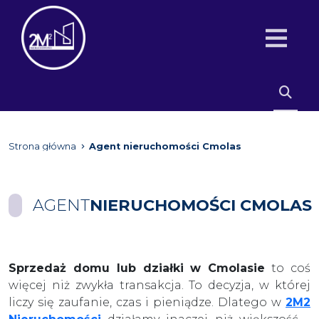
Strona główna
Agent nieruchomości Cmolas
AGENT
NIERUCHOMOŚCI CMOLAS
Sprzedaż domu lub działki w Cmolasie
to coś
więcej niż zwykła transakcja. To decyzja, w której
liczy się zaufanie, czas i pieniądze. Dlatego w
2M2