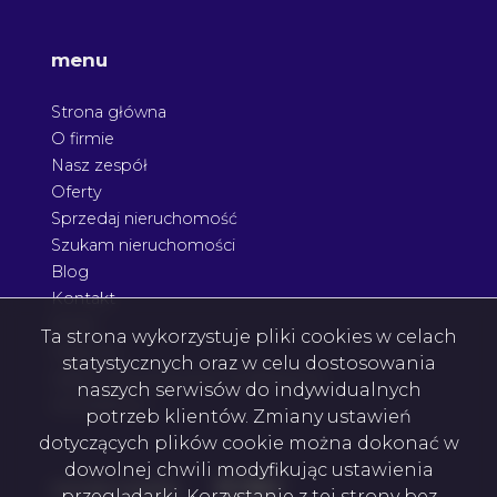
menu
Strona główna
O firmie
Nasz zespół
Oferty
Sprzedaj nieruchomość
Szukam nieruchomości
Blog
Kontakt
Rodo
Ta strona wykorzystuje pliki cookies w celach
Nagrody
statystycznych oraz w celu dostosowania
Agent nieruchomości Podkarpacie
naszych serwisów do indywidualnych
Architektura
potrzeb klientów. Zmiany ustawień
dotyczących plików cookie można dokonać w
dowolnej chwili modyfikując ustawienia
Facebook
Facebook
Facebook
Facebook
social media
przeglądarki. Korzystanie z tej strony bez