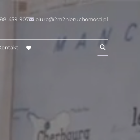
k
ink
888-459-907
biuro@2m2nieruchomosci.pl
Kontakt
favorite