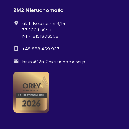
2M2 Nieruchomości
ul. T. Kościuszki 9/14,
37-100 Łańcut
NIP: 8151808508
+48 888 459 907
biuro@2m2nieruchomosci.pl