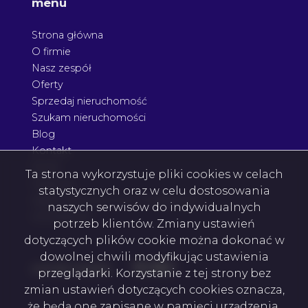
menu
Strona główna
O firmie
Nasz zespół
Oferty
Sprzedaj nieruchomość
Szukam nieruchomości
Blog
Kontakt
Rodo
Ta strona wykorzystuje pliki cookies w celach
Nagrody
statystycznych oraz w celu dostosowania
Agent nieruchomości Podkarpacie
naszych serwisów do indywidualnych
Architektura
potrzeb klientów. Zmiany ustawień
dotyczących plików cookie można dokonać w
dowolnej chwili modyfikując ustawienia
Facebook
Facebook
Facebook
Facebook
social media
przeglądarki. Korzystanie z tej strony bez
zmian ustawień dotyczących cookies oznacza,
że będą one zapisane w pamięci urządzenia.