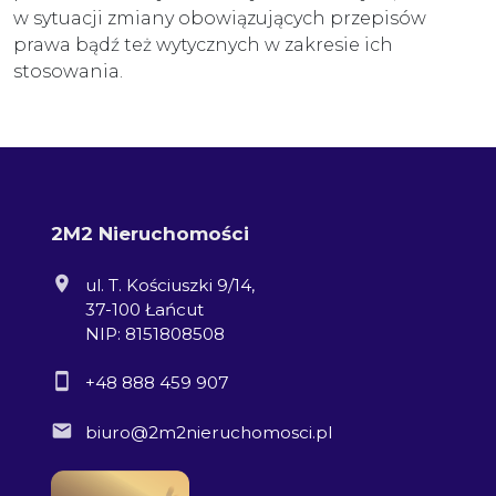
w sytuacji zmiany obowiązujących przepisów
prawa bądź też wytycznych w zakresie ich
stosowania.
2M2 Nieruchomości
ul. T. Kościuszki 9/14,
37-100 Łańcut
NIP: 8151808508
+48 888 459 907
biuro@2m2nieruchomosci.pl