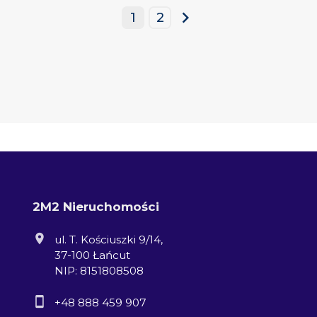
1
2
next
2M2 Nieruchomości
ul. T. Kościuszki 9/14,
37-100 Łańcut
NIP: 8151808508
+48 888 459 907