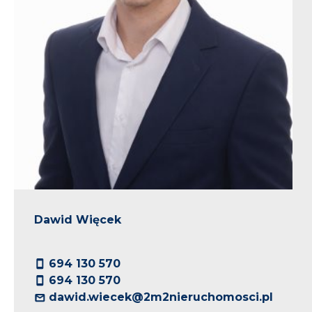
Dawid Więcek
694 130 570
694 130 570
dawid.wiecek@2m2nieruchomosci.pl