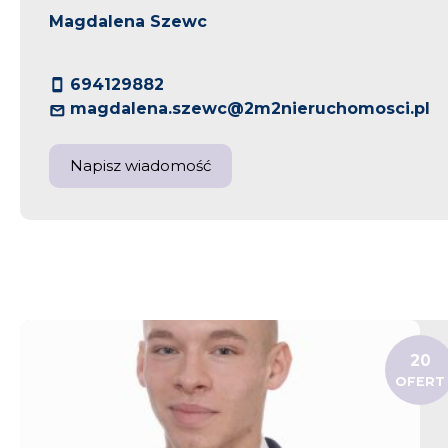
Magdalena Szewc
694129882
magdalena.szewc@2m2nieruchomosci.pl
Napisz wiadomość
20
OFERT