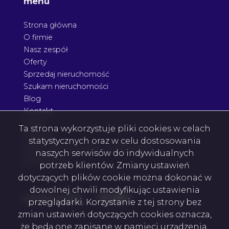
menu
Strona główna
O firmie
Nasz zespół
Oferty
Sprzedaj nieruchomość
Szukam nieruchomości
Blog
Kontakt
Rodo
Ta strona wykorzystuje pliki cookies w celach
Nagrody
statystycznych oraz w celu dostosowania
Agent nieruchomości Podkarpacie
naszych serwisów do indywidualnych
Architektura
potrzeb klientów. Zmiany ustawień
dotyczących plików cookie można dokonać w
dowolnej chwili modyfikując ustawienia
Facebook
Facebook
Facebook
Facebook
social media
przeglądarki. Korzystanie z tej strony bez
zmian ustawień dotyczących cookies oznacza,
że będą one zapisane w pamięci urządzenia.