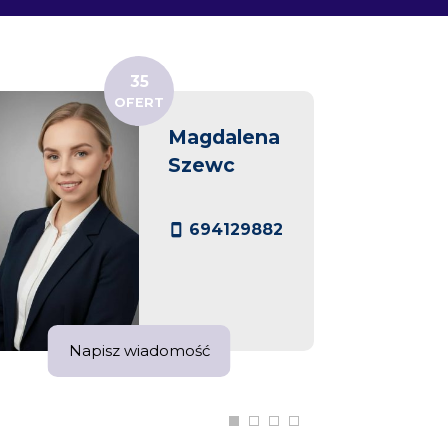
35
OFERT
Magdalena
Szewc
694129882
Napisz wiadomość
Na