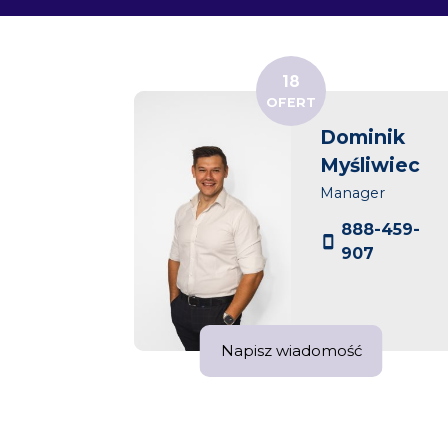
18
OFERT
d
Dominik
k
Myśliwiec
Manager
130 570
888-459-
130 570
907
Napisz wiadomość