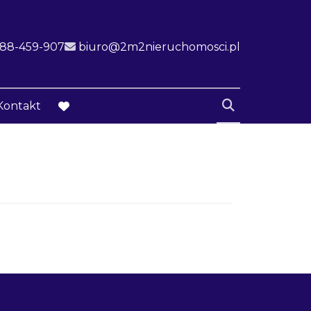
k
ink
888-459-907
biuro@2m2nieruchomosci.pl
Kontakt
favorite