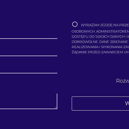
WYRAŻAM ZGODĘ NA PRZE
OSOBOWYCH. ADMINISTRATOREM
DOSTĘPU DO SWOICH DANYCH I 
DOBROWOLNE. DANE ZBIERANE
REALIZOWANIA I WYKONANIA Z
ŻĄDANIE PRZED ZAWARCIEM U
Rozw