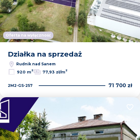
Oferta na wyłączność
Działka na sprzedaż
Rudnik nad Sanem
2
2
920 m
77,93 zł/m
71 700 zł
2M2-GS-257
Dodaj