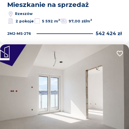
Mieszkanie na sprzedaż
Rzeszów
2
2
2 pokoje
5 592 m
97,00 zł/m
542 424 zł
2M2-MS-276
Dodaj