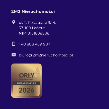
2M2 Nieruchomości
ul. T. Kościuszki 9/14,
37-100 Łańcut
NIP: 8151808508
+48 888 459 907
biuro@2m2nieruchomosci.pl