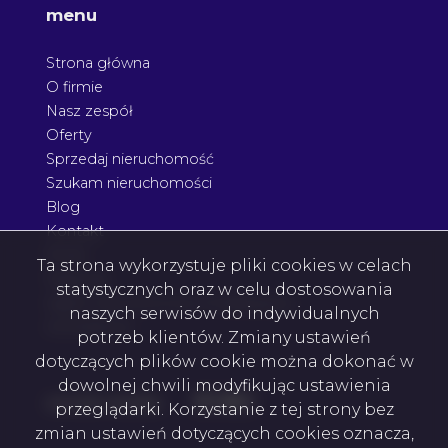
menu
Strona główna
O firmie
Nasz zespół
Oferty
Sprzedaj nieruchomość
Szukam nieruchomości
Blog
Kontakt
Rodo
Ta strona wykorzystuje pliki cookies w celach
Nagrody
statystycznych oraz w celu dostosowania
Agent nieruchomości Podkarpacie
naszych serwisów do indywidualnych
Architektura
potrzeb klientów. Zmiany ustawień
dotyczących plików cookie można dokonać w
dowolnej chwili modyfikując ustawienia
Facebook
Facebook
Facebook
Facebook
social media
przeglądarki. Korzystanie z tej strony bez
zmian ustawień dotyczących cookies oznacza,