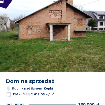
Dom na sprzedaż
Rudnik nad Sanem , Kopki
2
2
126 m
2 619,05 zł/m
330 000 zł
2M2-DS-254