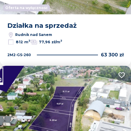
Oferta na wyłączność
Działka na sprzedaż
Rudnik nad Sanem
2
2
812 m
77,96 zł/m
63 300 zł
2M2-GS-260
Dodaj