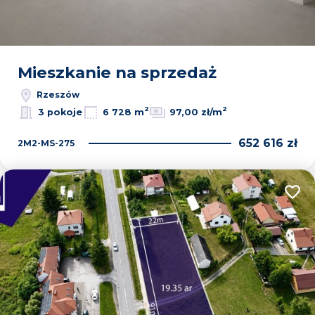
Mieszkanie na sprzedaż
Rzeszów
2
2
3 pokoje
6 728 m
97,00 zł/m
652 616 zł
2M2-MS-275
Dodaj