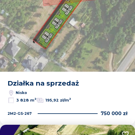
Działka na sprzedaż
Nisko
2
2
3 828 m
195,92 zł/m
750 000 zł
2M2-GS-267