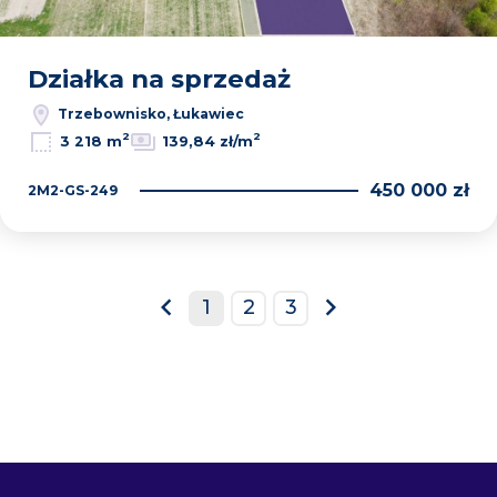
Działka na sprzedaż
Trzebownisko, Łukawiec
2
2
3 218 m
139,84 zł/m
450 000 zł
2M2-GS-249
1
2
3
prev
next