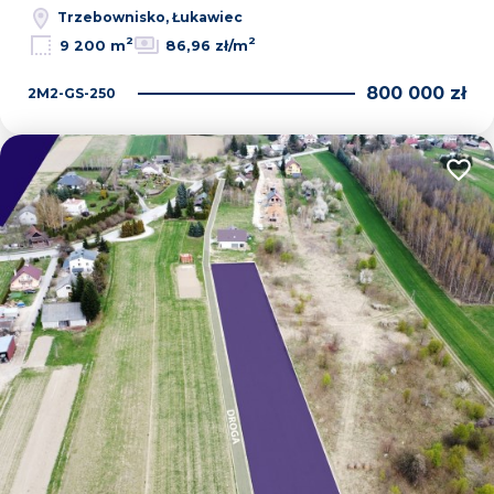
Trzebownisko, Łukawiec
2
2
9 200 m
86,96 zł/m
800 000 zł
2M2-GS-250
Dodaj