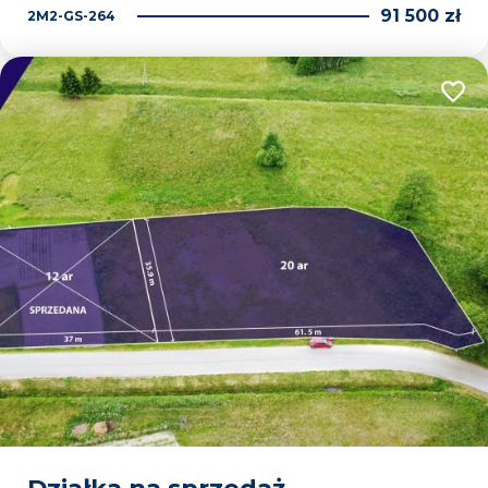
91 500 zł
2M2-GS-264
Dodaj