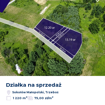
Dodaj
Działka na sprzedaż
Sokołów Małopolski, Trzeboś
2
2
1 220 m
75,00 zł/m