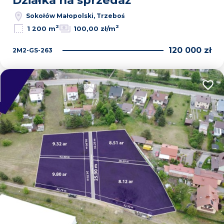
Działka na sprzedaż
Sokołów Małopolski, Trzeboś
2
2
1 200 m
100,00 zł/m
120 000 zł
2M2-GS-263
Dodaj