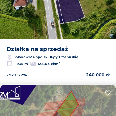
Działka na sprzedaż
Sokołów Małopolski, Kąty Trzebuskie
2
2
1 935 m
124,03 zł/m
240 000 zł
2M2-GS-274
Dodaj