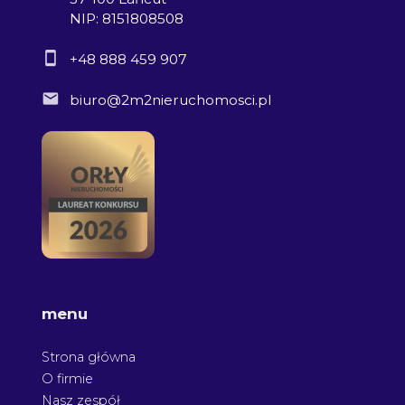
NIP: 8151808508
+48 888 459 907
biuro@2m2nieruchomosci.pl
menu
Strona główna
O firmie
Nasz zespół