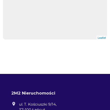
Leaflet
2M2 Nieruchomości
ul. T. Kościuszki 9/14,
37-100 Łańcut