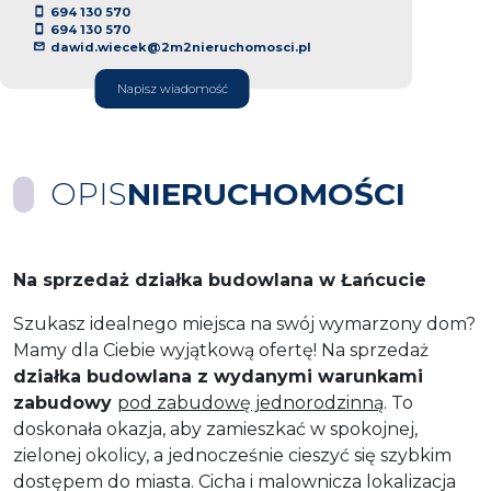
694 130 570
694 130 570
dawid.wiecek@2m2nieruchomosci.pl
Napisz wiadomość
OPIS
NIERUCHOMOŚCI
Na sprzedaż działka budowlana w Łańcucie
Szukasz idealnego miejsca na swój wymarzony dom?
Mamy dla Ciebie wyjątkową ofertę! Na sprzedaż
działka budowlana z wydanymi warunkami
zabudowy
pod zabudowę jednorodzinną
. To
doskonała okazja, aby zamieszkać w spokojnej,
zielonej okolicy, a jednocześnie cieszyć się szybkim
dostępem do miasta. Cicha i malownicza lokalizacja