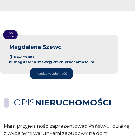
35
OFERT
Magdalena Szewc
694129882
magdalena.szewc@2m2nieruchomosci.pl
Napisz wiadomość
OPIS
NIERUCHOMOŚCI
Mam przyjemność zaprezentować Państwu działkę
z wydanymi warunkami zabudowy na dom