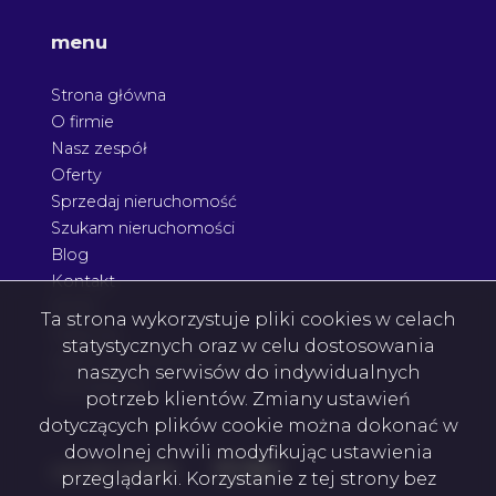
menu
Strona główna
O firmie
Nasz zespół
Oferty
Sprzedaj nieruchomość
Szukam nieruchomości
Blog
Kontakt
Rodo
Ta strona wykorzystuje pliki cookies w celach
Nagrody
statystycznych oraz w celu dostosowania
Agent nieruchomości Podkarpacie
naszych serwisów do indywidualnych
Architektura
potrzeb klientów. Zmiany ustawień
dotyczących plików cookie można dokonać w
dowolnej chwili modyfikując ustawienia
Facebook
Facebook
Facebook
Facebook
social media
przeglądarki. Korzystanie z tej strony bez