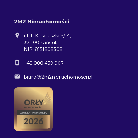
2M2 Nieruchomości
ul. T. Kościuszki 9/14,
37-100 Łańcut
NIP: 8151808508
+48 888 459 907
biuro@2m2nieruchomosci.pl