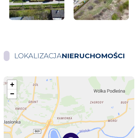
LOKALIZACJA
NIERUCHOMOŚCI
+
−