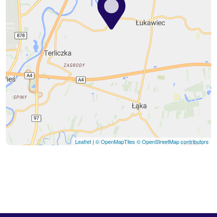
Leaflet
|
© OpenMapTiles
© OpenStreetMap contributors