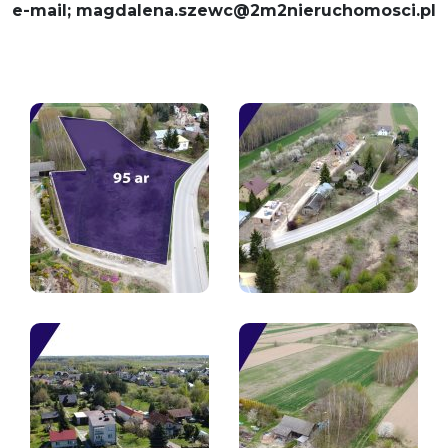
e-mail; magdalena.szewc@2m2nieruchomosci.pl