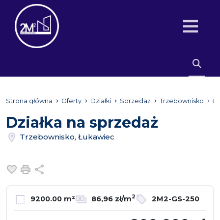
Strona główna
Oferty
Działki
Sprzedaż
Trzebownisko
Ł
Działka na sprzedaż
Trzebownisko, Łukawiec
Dodaj do ulubionych
Drukuj
Udostępnij
2
9200.00 m²
86,96 zł/m
2M2-GS-250