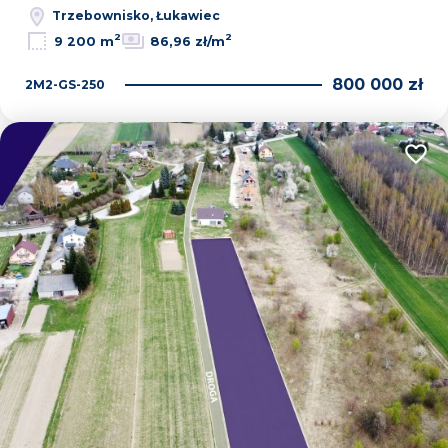
Trzebownisko, Łukawiec
2
2
9 200 m
86,96 zł/m
800 000 zł
2M2-GS-250
Dodaj