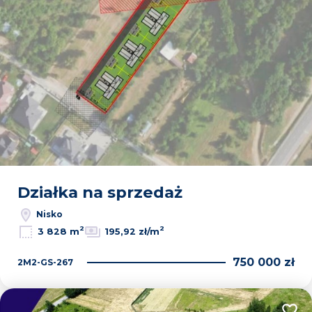
Działka na sprzedaż
Nisko
2
2
3 828 m
195,92 zł/m
750 000 zł
2M2-GS-267