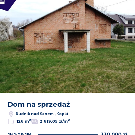
Dom na sprzedaż
Rudnik nad Sanem , Kopki
2
2
126 m
2 619,05 zł/m
330 000 zł
2M2-DS-254