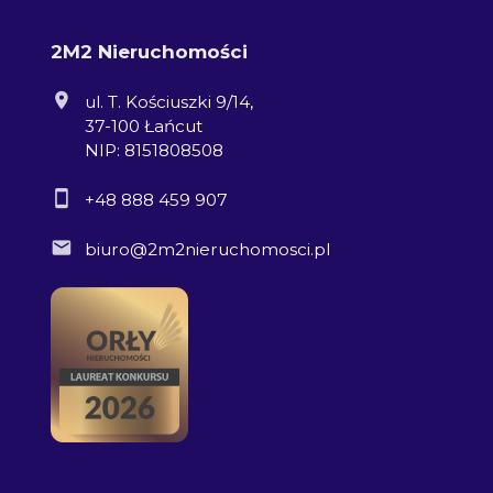
2M2 Nieruchomości
ul. T. Kościuszki 9/14,
37-100 Łańcut
NIP: 8151808508
+48 888 459 907
biuro@2m2nieruchomosci.pl