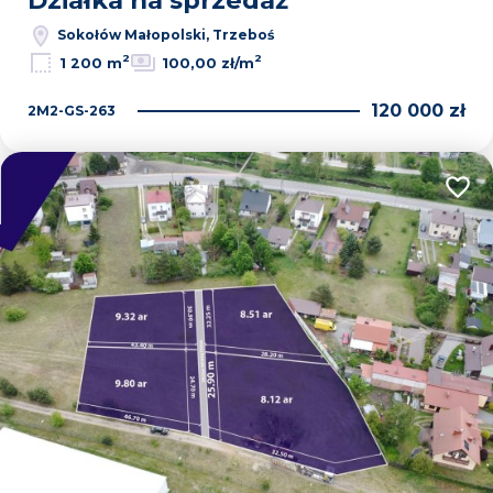
Działka na sprzedaż
Sokołów Małopolski, Trzeboś
2
2
1 200 m
100,00 zł/m
120 000 zł
2M2-GS-263
Dodaj