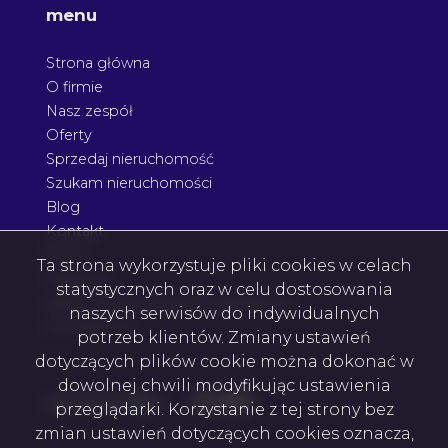
menu
Strona główna
O firmie
Nasz zespół
Oferty
Sprzedaj nieruchomość
Szukam nieruchomości
Blog
Kontakt
Rodo
Ta strona wykorzystuje pliki cookies w celach
Nagrody
statystycznych oraz w celu dostosowania
Agent nieruchomości Podkarpacie
naszych serwisów do indywidualnych
Architektura
potrzeb klientów. Zmiany ustawień
dotyczących plików cookie można dokonać w
dowolnej chwili modyfikując ustawienia
Facebook
Facebook
Facebook
Facebook
social media
przeglądarki. Korzystanie z tej strony bez
zmian ustawień dotyczących cookies oznacza,