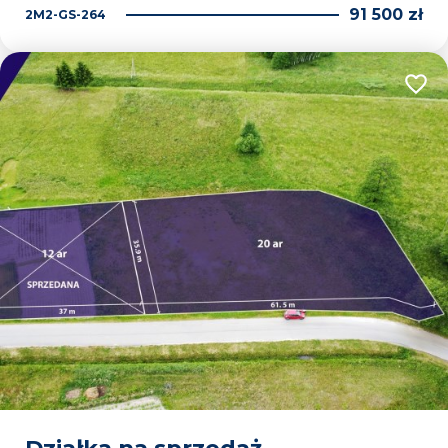
91 500 zł
2M2-GS-264
Dodaj