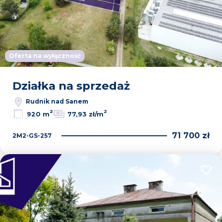
Oferta na wyłączność
Działka na sprzedaż
Rudnik nad Sanem
2
2
920 m
77,93 zł/m
71 700 zł
2M2-GS-257
Dodaj