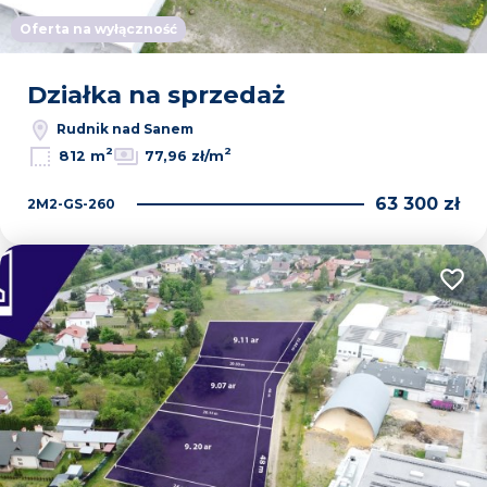
Oferta na wyłączność
Działka na sprzedaż
Rudnik nad Sanem
2
2
812 m
77,96 zł/m
63 300 zł
2M2-GS-260
Dodaj