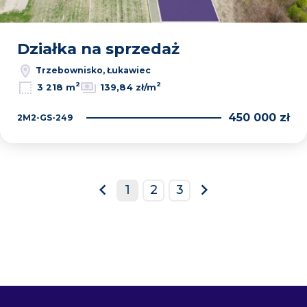
Działka na sprzedaż
Trzebownisko, Łukawiec
2
2
3 218 m
139,84 zł/m
450 000 zł
2M2-GS-249
1
2
3
prev
next