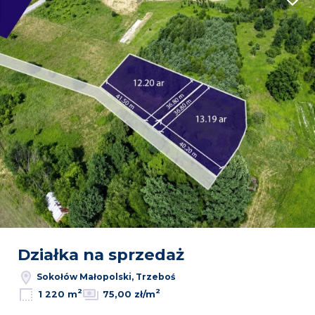
Dodaj
Działka na sprzedaż
Sokołów Małopolski, Trzeboś
2
2
1 220 m
75,00 zł/m