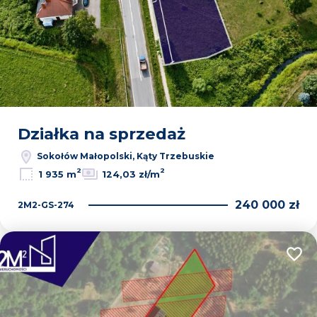
Działka na sprzedaż
Sokołów Małopolski, Kąty Trzebuskie
2
2
1 935 m
124,03 zł/m
240 000 zł
2M2-GS-274
Dodaj