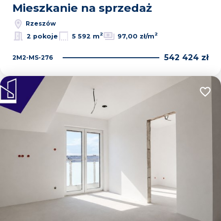
Mieszkanie na sprzedaż
Rzeszów
2
2
2 pokoje
5 592 m
97,00 zł/m
542 424 zł
2M2-MS-276
Dodaj