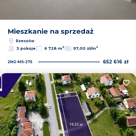
Mieszkanie na sprzedaż
Rzeszów
2
2
3 pokoje
6 728 m
97,00 zł/m
652 616 zł
2M2-MS-275
Dodaj