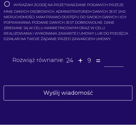
WYRAŻAM ZGODĘ NA PRZETWARZANIE PODANYCH PRZEZE
MNIE DANYCH OSOBOWYCH. ADMINISTRATOREM DANYCH JEST 2M2
NIERUCHOMOŚCI. MAM PRAWO DOSTĘPU DO SWOICH DANYCH I ICH
POPRAWIANIA. PODANIE DANYCH JEST DOBROWOLNE. DANE
ZBIERANE SĄ W CELU MARKETINGOWYM ORAZ W CELU
REALIZOWANIA I WYKONANIA ZAWARTEJ UMOWY LUB DO PODJĘCIA
DZIAŁAŃ NA TWOJE ŻĄDANIE PRZED ZAWARCIEM UMOWY.
24
9
Rozwiąż równanie: