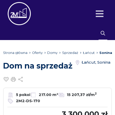
Strona główna
Oferty
Domy
Sprzedaż
Łańcut
Sonina
Łańcut, Sonina
Dom na sprzedaż
Dodaj do ulubionych
Drukuj
Udostępnij
2
5 pokoi
217.00 m²
15 207,37 zł/m
2M2-DS-170
3 300 000 zł