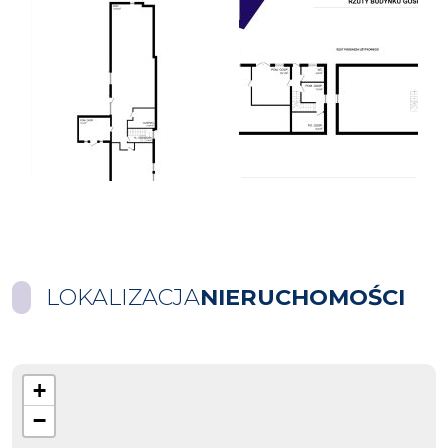
LOKALIZACJA
NIERUCHOMOŚCI
+
−