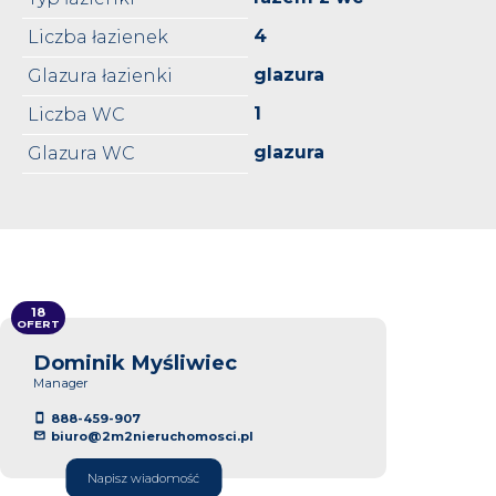
4
Liczba łazienek
glazura
Glazura łazienki
1
Liczba WC
glazura
Glazura WC
18
OFERT
Dominik Myśliwiec
Manager
888-459-907
biuro@2m2nieruchomosci.pl
Napisz wiadomość