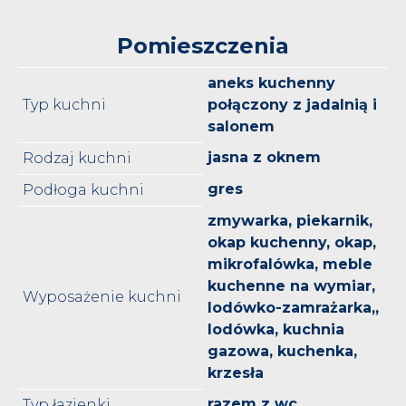
Pomieszczenia
aneks kuchenny
Typ kuchni
połączony z jadalnią i
salonem
jasna z oknem
Rodzaj kuchni
gres
Podłoga kuchni
zmywarka, piekarnik,
okap kuchenny, okap,
mikrofalówka, meble
kuchenne na wymiar,
Wyposażenie kuchni
lodówko-zamrażarka,,
lodówka, kuchnia
gazowa, kuchenka,
krzesła
razem z wc
Typ łazienki