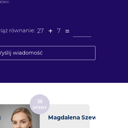
MOWY.
27
7
iąż równanie:
35
OFERT
c
Magdalena Szewc