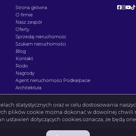
Facebo
Face
Fac
F
Strona główna
O firmie
Nasz zespół
Oferty
Sprzedaj nieruchomość
Szukam nieruchomości
Blog
Kontakt
Rodo
Nagrody
Agent nieruchomości Podkarpacie
Architektura
w celach statystycznych oraz w celu dostosowania nasz
ych plików cookie można dokonać w dowolnej chwili m
ian ustawień dotyczących cookies oznacza, że będą on