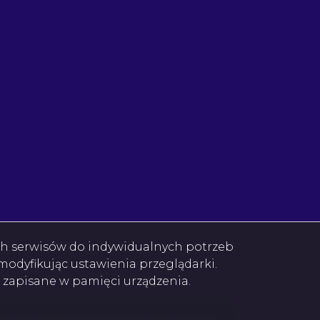
ok
book
ebook
acebook
ych serwisów do indywidualnych potrzeb
odyfikując ustawienia przeglądarki.
e zapisane w pamięci urządzenia.