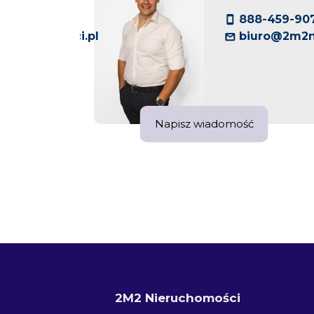
888-459-90
ieruchomosci.pl
biuro@2m2n
Napisz wiadomość
2M2 Nieruchomości