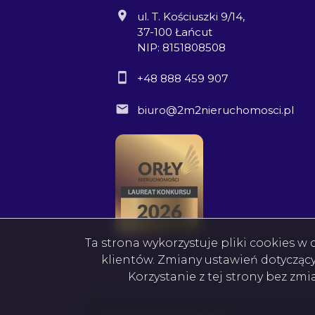
ul. T. Kościuszki 9/14,
37-100 Łańcut
NIP: 8151808508
+48 888 459 907
biuro@2m2nieruchomosci.pl
Ta strona wykorzystuje pliki cookies 
klientów. Zmiany ustawień dotycząc
Korzystanie z tej strony bez zm