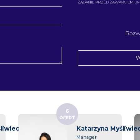
ŻĄDANIE PRZED ZAWARCIEM U
Rozw
6
OFERT
liwiec
Katarzyna Myśliwie
Manager