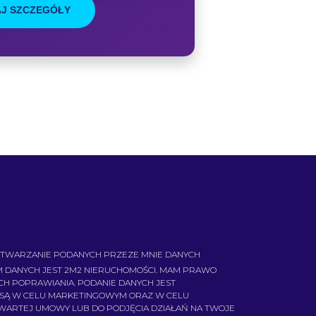
J SZCZEGÓŁY
TWARZANIE PODANYCH PRZEZE MNIE DANYCH
 DANYCH JEST 2M2 NIERUCHOMOŚCI. MAM PRAWO
ICH POPRAWIANIA. PODANIE DANYCH JEST
 SĄ W CELU MARKETINGOWYM ORAZ W CELU
AWARTEJ UMOWY LUB DO PODJĘCIA DZIAŁAŃ NA TWOJE