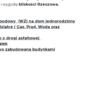
i i wygodę
bliskości Rzeszowa.
abudowy
(
WZ)
na dom jednorodzinny
ziałce ( Gaz, Prąd, Woda oraz
 z drogi asfaltowej
ałek
ciowo zabudowana budynkami