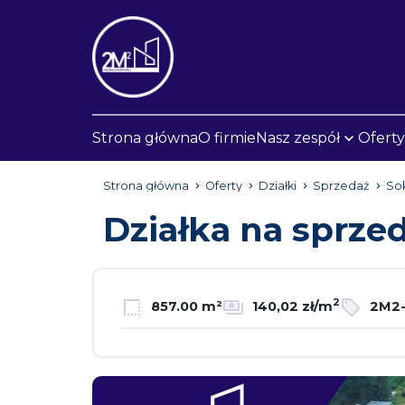
Strona główna
O firmie
Nasz zespół
Oferty
Strona główna
Oferty
Działki
Sprzedaż
Sok
Działka na sprze
2
857.00 m²
140,02 zł/m
2M2-