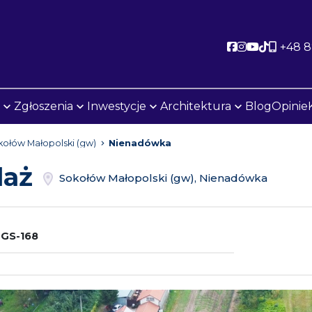
Social link
Social link
Social lin
Social l
+48 
Zgłoszenia
Inwestycje
Architektura
Blog
Opinie
ołów Małopolski (gw)
Nienadówka
daż
Sokołów Małopolski (gw), Nienadówka
GS-168