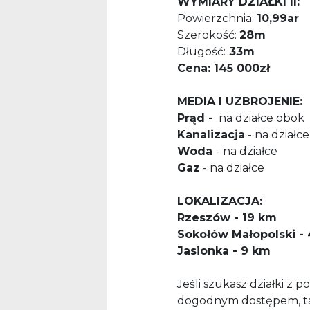
WYMIARY DZIAŁKI II:
Powierzchnia:
10,99
ar
Szerokość:
28
m
Długość:
33m
Cena: 145 000zł
MEDIA I UZBROJENIE:
Prąd -
na działce obok
Kanalizacja
- na działce
Woda
- na działce
Gaz
- na działce
LOKALIZACJA:
Rzeszów - 19 km
Sokołów Małopolski -
Jasionka - 9 km
Jeśli szukasz działki z 
dogodnym dostępem, ta 