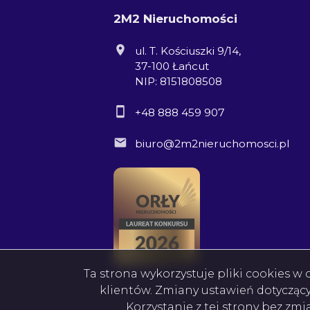
2M2 Nieruchomości
ul. T. Kościuszki 9/14,
37-100 Łańcut
NIP: 8151808508
+48 888 459 907
biuro@2m2nieruchomosci.pl
Ta strona wykorzystuje pliki cookies 
klientów. Zmiany ustawień dotycząc
Korzystanie z tej strony bez zm