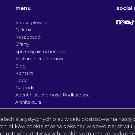
menu
social
Facebo
Face
Fac
F
Strona główna
O firmie
Nasz zespół
Oferty
Sprzedaj nieruchomość
Szukam nieruchomości
Blog
Kontakt
Rodo
Nagrody
Agent nieruchomości Podkarpacie
Architektura
w celach statystycznych oraz w celu dostosowania nasz
ych plików cookie można dokonać w dowolnej chwili m
ian ustawień dotyczących cookies oznacza, że będą on