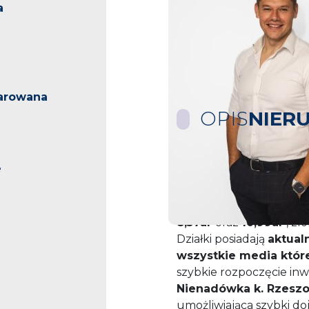
a
arowana
OPIS
NIER
e
Szukasz idealnego miej
Ciebie wyjątkową ofe
Na sprzedaż oferuję
dw
8,57ar
oraz
10,99ar
, zl
Działki posiadają
aktual
wszystkie media które
szybkie rozpoczęcie inw
Nienadówka k. Rzesz
umożliwiająca szybki do