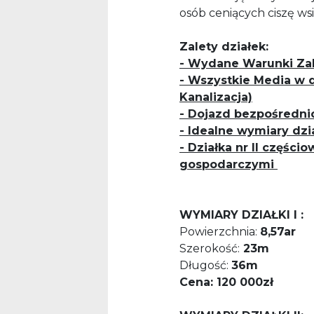
osób ceniących ciszę ws
Zalety działek:
- Wydane Warunki Z
- Wszystkie Media w d
Kanalizacja)
- Dojazd bezpośrednio
- Idealne wymiary dzi
- Działka nr II częś
gospodarczymi
WYMIARY DZIAŁKI
I :
Powierzchnia:
8,57ar
Szerokość:
23m
Długość:
36m
Cena: 120 000zł