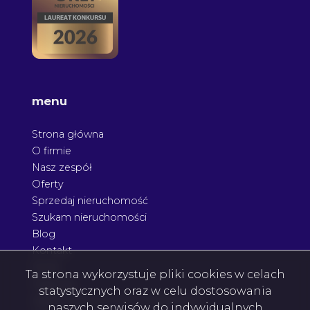
menu
Strona główna
O firmie
Nasz zespół
Oferty
Sprzedaj nieruchomość
Szukam nieruchomości
Blog
Kontakt
Rodo
Ta strona wykorzystuje pliki cookies w celach
Nagrody
statystycznych oraz w celu dostosowania
Agent nieruchomości Podkarpacie
naszych serwisów do indywidualnych