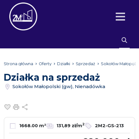
Strona główna
Oferty
Działki
Sprzedaż
Sokołów Małopolsk
Działka na sprzedaż
Sokołów Małopolski (gw), Nienadówka
Dodaj do ulubionych
Drukuj
Udostępnij
2
1668.00 m²
131,89 zł/m
2M2-GS-213