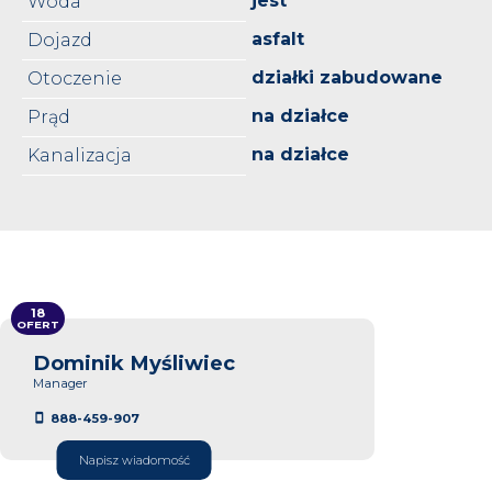
jest
Woda
asfalt
Dojazd
działki zabudowane
Otoczenie
na działce
Prąd
na działce
Kanalizacja
18
OFERT
Dominik Myśliwiec
Manager
888-459-907
Napisz wiadomość