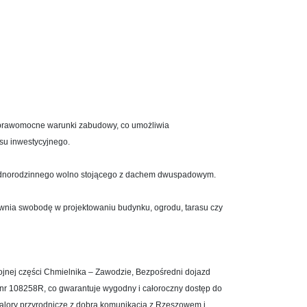
 prawomocne warunki zabudowy, co umożliwia
su inwestycyjnego.
dnorodzinnego wolno stojącego z dachem dwuspadowym.
wnia swobodę w projektowaniu budynku, ogrodu, tarasu czy
kojnej części Chmielnika – Zawodzie, Bezpośredni dojazd
nr 108258R, co gwarantuje wygodny i całoroczny dostęp do
walory przyrodnicze z dobrą komunikacją z Rzeszowem i