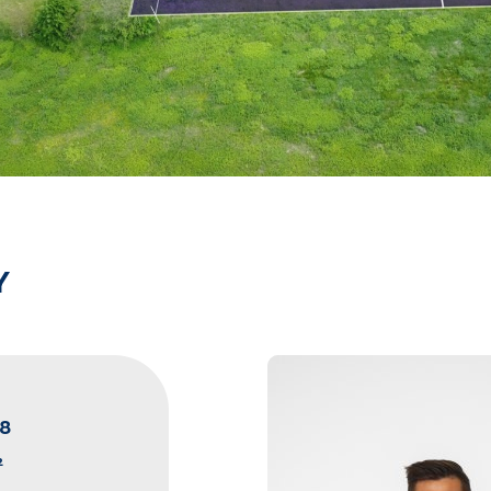
Y
8
²