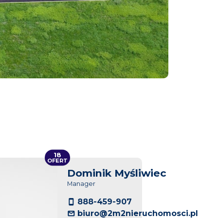
18
OFERT
Dominik Myśliwiec
Manager
888-459-907
biuro@2m2nieruchomosci.pl