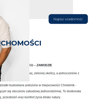
Napisz wiadomość
UCHOMOŚCI
WLANE W CHMIELNIKU – ZAWODZIE
owę domu w spokojnej, zielonej okolicy, a jednocześnie z
rta jest dla Ciebie!
działki budowlane położone w miejscowości Chmielnik -
ącym się otoczeniu zabudowy jednorodzinnej. To doskonała
, przestrzeń oraz komfort życia blisko natury.