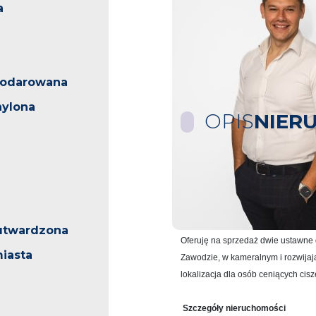
a
podarowana
hylona
OPIS
NIER
NA SPRZEDAŻ – DZIAŁKI BUDO
Szukasz idealnego miejsca pod bud
szybkim dojazdem do miasta? Ta ofe
utwardzona
Oferuję na sprzedaż dwie ustawne 
iasta
Zawodzie, w kameralnym i rozwijaj
lokalizacja dla osób ceniących ciszę
Szczegóły nieruchomości