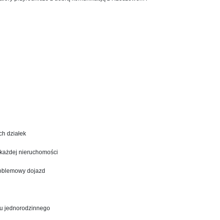
ch działek
 każdej nieruchomości
roblemowy dojazd
mu jednorodzinnego