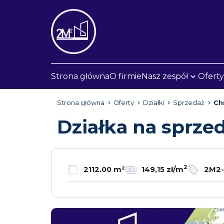
Strona główna
O firmie
Nasz zespół
Oferty
Strona główna
Oferty
Działki
Sprzedaż
Ch
Działka na sprze
2
2112.00 m²
149,15 zł/m
2M2-