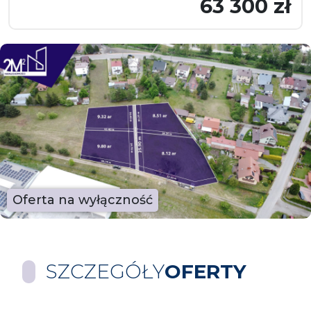
63 300 zł
Oferta na wyłączność
SZCZEGÓŁY
OFERTY