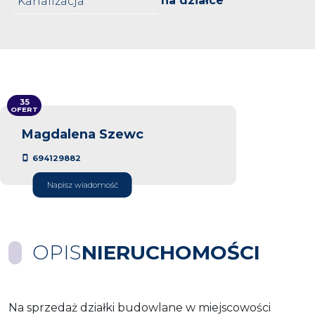
na działce
Kanalizacja
35
OFERT
Magdalena Szewc
694129882
Napisz wiadomość
OPIS
NIERUCHOMOŚCI
Na sprzedaż działki budowlane w miejscowości