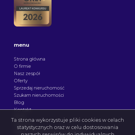
menu
Strona główna
O firmie
Nasz zespół
Oferty
Sprzedaj nieruchomość
Szukam nieruchomości
Blog
Kontakt
Rodo
Ta strona wykorzystuje pliki cookies w celach
Nagrody
statystycznych oraz w celu dostosowania
Agent nieruchomości Podkarpacie
naszych serwisów do indywidualnych