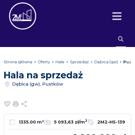
Strona główna
Oferty
Hale
Sprzedaż
Dębica (gw)
Pust
Hala na sprzedaż
Dębica (gw), Pustków
Dodaj do ulubionych
Drukuj
Udostępnij
2
1335.00 m²
5 093,63 zł/m
2M2-HS-139