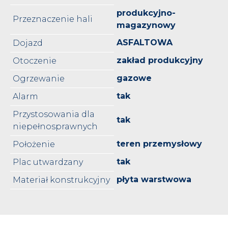
produkcyjno-
Przeznaczenie hali
magazynowy
ASFALTOWA
Dojazd
zakład produkcyjny
Otoczenie
gazowe
Ogrzewanie
tak
Alarm
Przystosowania dla
tak
niepełnosprawnych
teren przemysłowy
Położenie
tak
Plac utwardzany
płyta warstwowa
Materiał konstrukcyjny