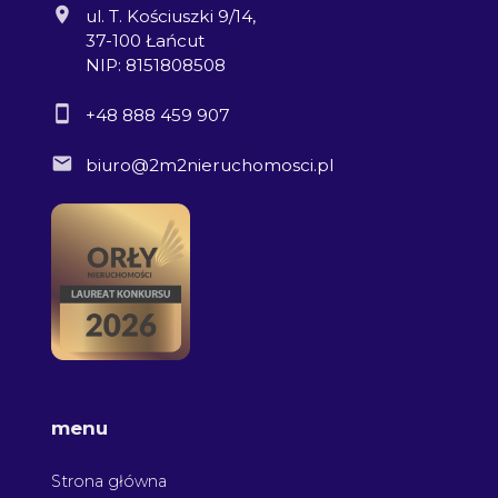
ul. T. Kościuszki 9/14,
37-100 Łańcut
NIP: 8151808508
+48 888 459 907
biuro@2m2nieruchomosci.pl
menu
Strona główna