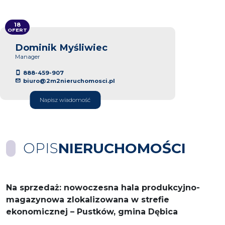
18
OFERT
Dominik Myśliwiec
Manager
888-459-907
biuro@2m2nieruchomosci.pl
Napisz wiadomość
OPIS
NIERUCHOMOŚCI
Na sprzedaż: nowoczesna hala produkcyjno-
magazynowa zlokalizowana w strefie
ekonomicznej – Pustków, gmina Dębica