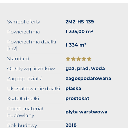
Symbol oferty
2M2-HS-139
1 335,00 m²
Powierzchnia
Powierzchnia działki
1 334 m²
[m2]
Standard
gaz, prąd, woda
Opłaty wg liczników
zagospodarowana
Zagosp. działki
płaska
Ukształtowanie działki
prostokąt
Kształt działki
Podst. materiał
płyta warstwowa
budowlany
2018
Rok budowy