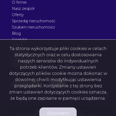
O firmie
Nasz zespół
Oferty
Sprzedaj nieruchomość
Szukam nieruchomości
Blog
Kontakt
Rodo
Ta strona wykorzystuje pliki cookies w celach
Nagrody
statystycznych oraz w celu dostosowania
Agent nieruchomości Podkarpacie
naszych serwisów do indywidualnych
Architektura
potrzeb klientów. Zmiany ustawień
dotyczących plików cookie można dokonać w
dowolnej chwili modyfikując ustawienia
Facebook
Facebook
Facebook
Facebook
social media
przeglądarki. Korzystanie z tej strony bez
zmian ustawień dotyczących cookies oznacza,
że będą one zapisane w pamięci urządzenia.
2M2 Nieruchomości © 2026
Rozumiem