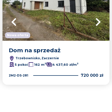
Nowa oferta
Dom na sprzedaż
Trzebownisko, Zaczernie
2
2
5 pokoi
162 m
4 437,60 zł/m
720 000 zł
2M2-DS-281