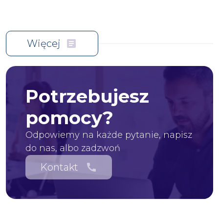
Więcej
article
Potrzebujesz
pomocy?
Odpowiemy na każde pytanie, napisz
do nas, albo zadzwoń
Kontakt
call