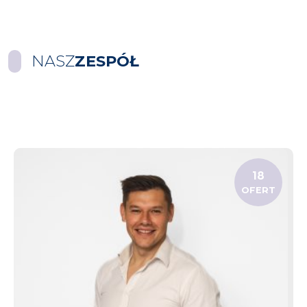
NASZ
ZESPÓŁ
18
OFERT