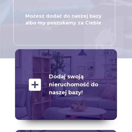
Możesz dodać do naszej bazy
albo my poszukamy za Ciebie
Dodaj swoją
add_box
nieruchomość do
naszej bazy!