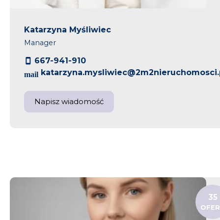
Katarzyna Myśliwiec
Manager
667-941-910
katarzyna.mysliwiec@2m2nieruchomosci.
Napisz wiadomość
35
OFE