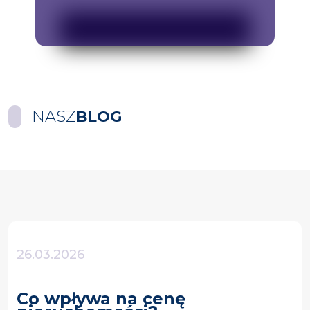
NASZ
BLOG
26.03.2026
Co wpływa na cenę