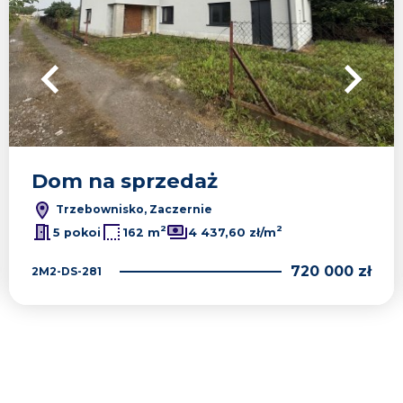
Dom na sprzedaż
Trzebownisko, Zaczernie
2
2
5 pokoi
162 m
4 437,60 zł/m
720 000 zł
2M2-DS-281