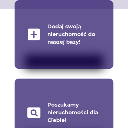
Dodaj swoją
add_box
nieruchomość do
naszej bazy!
Poszukamy
pageview
nieruchomości dla
Ciebie!