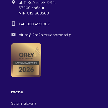
ul. T. Kościuszki 9/14,
37-100 Łańcut
NIP: 8151808508
+48 888 459 907
biuro@2m2nieruchomosci.pl
menu
Strona główna