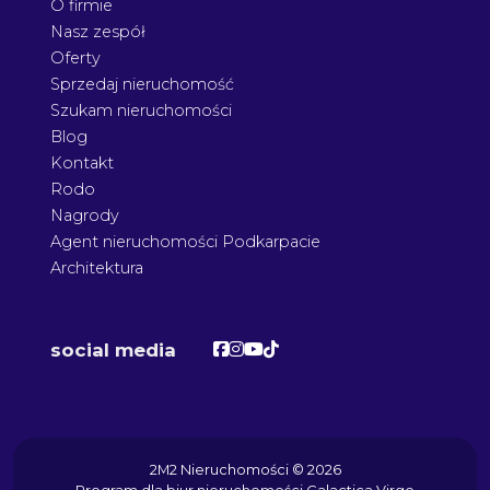
O firmie
Nasz zespół
Oferty
Sprzedaj nieruchomość
Szukam nieruchomości
Blog
Kontakt
Rodo
Nagrody
Agent nieruchomości Podkarpacie
Architektura
Facebook
Facebook
Facebook
Facebook
social media
2M2 Nieruchomości © 2026