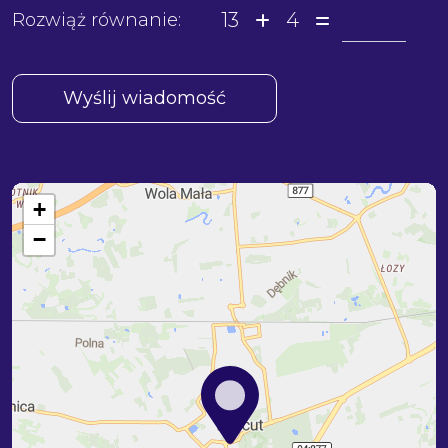
13
4
Rozwiąż równanie:
+
−