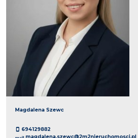
Magdalena Szewc
694129882
magdalena.szewc@2m2nieruchomosci.pl