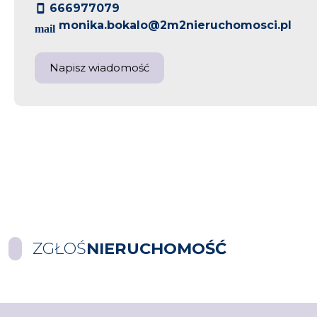
666977079
monika.bokalo@2m2nieruchomosci.pl
Napisz wiadomość
ZGŁOŚ
NIERUCHOMOŚĆ