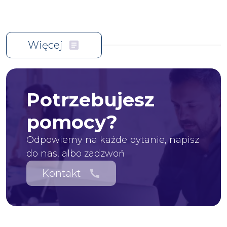
Więcej
article
Potrzebujesz
pomocy?
Odpowiemy na każde pytanie, napisz
do nas, albo zadzwoń
Kontakt
call