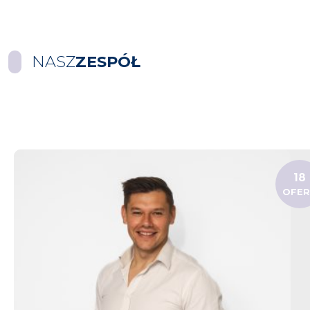
NASZ
ZESPÓŁ
18
OFE