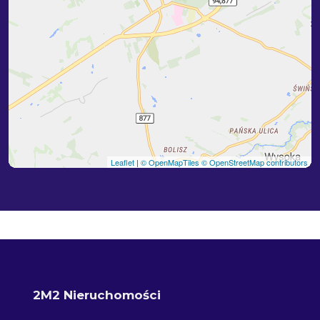
Leaflet
|
© OpenMapTiles
© OpenStreetMap contributors
2M2 Nieruchomości