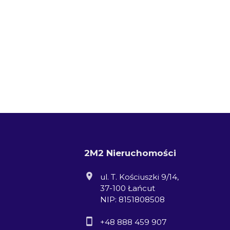
2M2 Nieruchomości
ul. T. Kościuszki 9/14,
37-100 Łańcut
NIP: 8151808508
+48 888 459 907