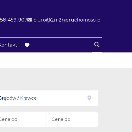
k
ink
888-459-907
biuro@2m2nieruchomosci.pl
Kontakt
favorite