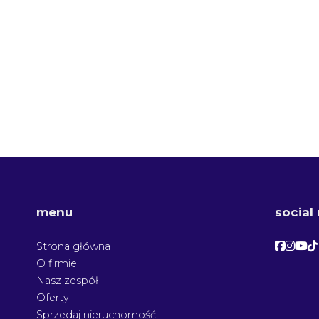
menu
social
Facebo
Face
Fac
F
Strona główna
O firmie
Nasz zespół
Oferty
Sprzedaj nieruchomość