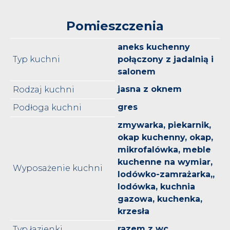
Pomieszczenia
aneks kuchenny
Typ kuchni
połączony z jadalnią i
salonem
jasna z oknem
Rodzaj kuchni
gres
Podłoga kuchni
zmywarka, piekarnik,
okap kuchenny, okap,
mikrofalówka, meble
kuchenne na wymiar,
Wyposażenie kuchni
lodówko-zamrażarka,,
lodówka, kuchnia
gazowa, kuchenka,
krzesła
razem z wc
Typ łazienki