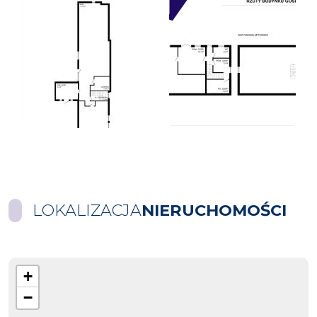
LOKALIZACJA
NIERUCHOMOŚCI
+
−