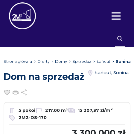
Strona główna
Oferty
Domy
Sprzedaż
Łańcut
Sonina
Łańcut, Sonina
Dom na sprzedaż
Dodaj do ulubionych
Drukuj
Udostępnij
2
5 pokoi
217.00 m²
15 207,37 zł/m
2M2-DS-170
3 300 000 zł