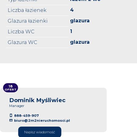
4
Liczba łazienek
glazura
Glazura łazienki
1
Liczba WC
glazura
Glazura WC
18
OFERT
Dominik Myśliwiec
Manager
888-459-907
biuro@2m2nieruchomosci.pl
Napisz wiadomość