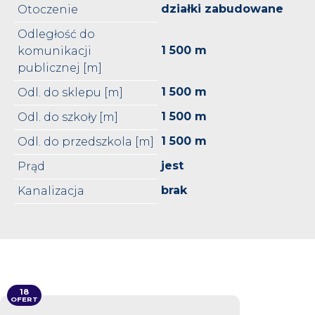
działki zabudowane
Otoczenie
Odległość do
1 500 m
komunikacji
publicznej [m]
1 500 m
Odl. do sklepu [m]
1 500 m
Odl. do szkoły [m]
1 500 m
Odl. do przedszkola [m]
jest
Prąd
brak
Kanalizacja
18
OFERT