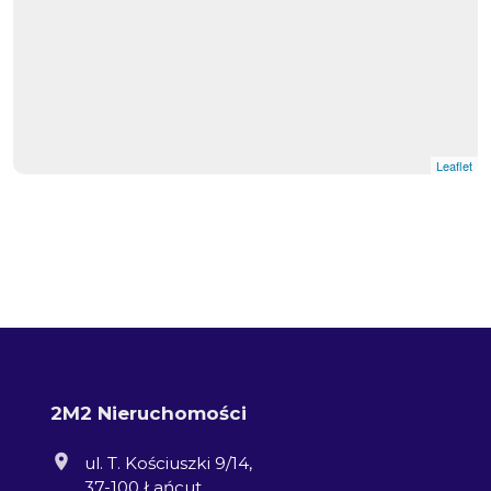
Leaflet
2M2 Nieruchomości
ul. T. Kościuszki 9/14,
37-100 Łańcut