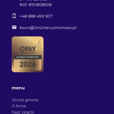
NIP: 8151808508
+48 888 459 907
biuro@2m2nieruchomosci.pl
menu
Strona główna
O firmie
Nasz zespół