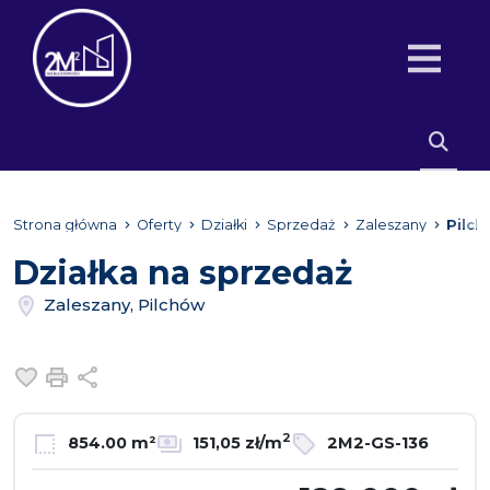
Strona główna
Oferty
Działki
Sprzedaż
Zaleszany
Pilc
Działka na sprzedaż
Zaleszany, Pilchów
Dodaj do ulubionych
Drukuj
Udostępnij
2
854.00 m²
151,05 zł/m
2M2-GS-136