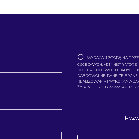
WYRAŻAM ZGODĘ NA PRZE
OSOBOWYCH. ADMINISTRATOREM
DOSTĘPU DO SWOICH DANYCH I 
DOBROWOLNE. DANE ZBIERANE
REALIZOWANIA I WYKONANIA Z
ŻĄDANIE PRZED ZAWARCIEM U
Rozw