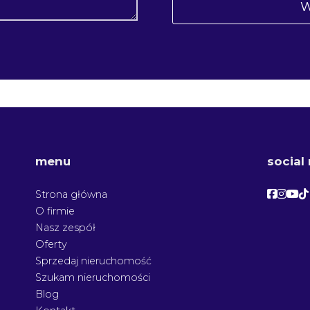
menu
social
Facebo
Face
Fac
F
Strona główna
O firmie
Nasz zespół
Oferty
Sprzedaj nieruchomość
Szukam nieruchomości
Blog