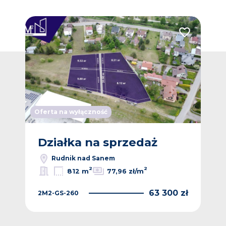
Dodaj do ulub
Oferta na wyłączność
Działka na sprzedaż
Rudnik nad Sanem
2
2
812 m
77,96 zł/m
63 300 zł
2M2-GS-260