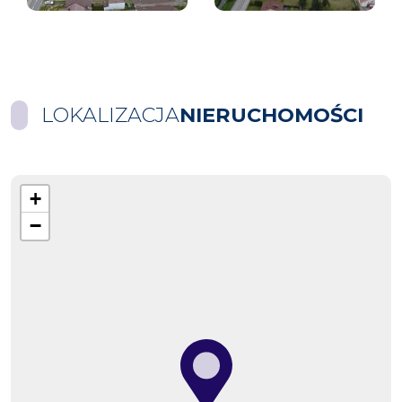
LOKALIZACJA
NIERUCHOMOŚCI
+
−