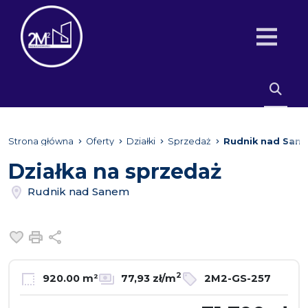
Strona główna
Oferty
Działki
Sprzedaż
Rudnik nad San
Działka na sprzedaż
Rudnik nad Sanem
Dodaj do ulubionych
Drukuj
Udostępnij
2
920.00 m²
77,93 zł/m
2M2-GS-257