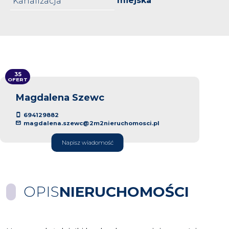
miejska
Kanalizacja
35
OFERT
Magdalena Szewc
694129882
magdalena.szewc@2m2nieruchomosci.pl
Napisz wiadomość
OPIS
NIERUCHOMOŚCI